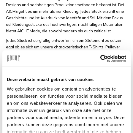
Designs und nachhaltigen Produktionsmethoden bekannt ist. Bei
AICHE geht es um mehr als nur Kleidung; Jedes Stück erzählt eine
Geschichte und ist Ausdruck von Identität und Stil. Mit dem Fokus
auf Kleidungsstücke aus hochwertigen, nachhaltigen Materialien
bietet AICHE Mode, die sowohl modern als auch zeitlos ist.
Jedes Stück ist sorgfältig entworfen, um ein Statement zu setzen,
egal ob es sich um unsere charakteristischen T-Shirts, Pullover
oder Statement-Accessoires handelt. Die Marke lässt sich von
verschiedenen Kulturen inspirieren und kombiniert diese Einflüsse
mit zeitgenössischer Mode, wodurch einzigartige Designs
entstehen, die in der niederländischen Modeszene
Deze website maakt gebruik van cookies
hervorstechen.
We gebruiken cookies om content en advertenties te
Suchen Sie einzigartige Mode in den Niederlanden? Bei Bruut
finden Sie AICHE-Kleidung, die Ihren Stil und Ihre Persönlichkeit
personaliseren, om functies voor social media te bieden
widerspiegelt, wobei der Schwerpunkt auf Qualität liegt.
en om ons websiteverkeer te analyseren. Ook delen we
informatie over uw gebruik van onze site met onze
Entdecken Sie die neueste Kollektion von AïCHE und erfahren Sie,
partners voor social media, adverteren en analyse. Deze
warum diese Amsterdamer Marke bei Modekennern in den
partners kunnen deze gegevens combineren met andere
Niederlanden immer beliebter wird. Kaufen Sie jetzt in unserem
Shop ein und lassen Sie sich von der einzigartigen Mode von
informatie die u aan ze heeft verstrekt of die ze hebben