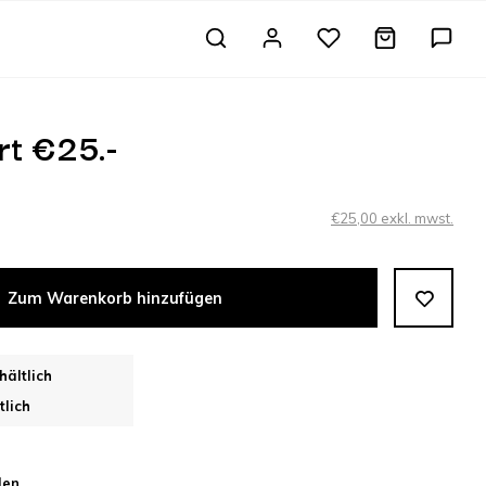
t €25.-
€25,00 exkl. mwst.
Zum Warenkorb hinzufügen
hältlich
tlich
len