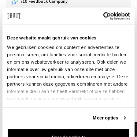
/10 Feedback Company
Brauchen Sie Hilfe?
Wir helfen Ihnen gerne
weiter
Deze website maakt gebruik van cookies
info@bruut.nl
Live-Chat
Whatsapp
We gebruiken cookies om content en advertenties te
personaliseren, om functies voor social media te bieden
en om ons websiteverkeer te analyseren. Ook delen we
Über dieses Produkt
informatie over uw gebruik van onze site met onze
Versand und Rückgabe
partners voor social media, adverteren en analyse. Deze
partners kunnen deze gegevens combineren met andere
informatie die u aan ze heeft verstrekt of die ze hebben
Verwandte Produkte
verzameld op basis van uw gebruik van hun services.
Meer opties