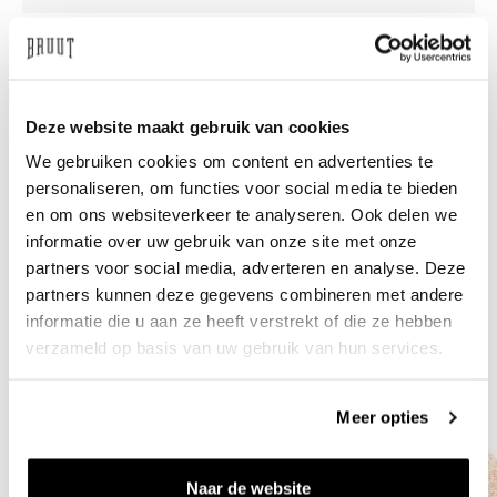
Brauchen Sie Hilfe?
Wir helfen Ihnen gerne
weiter
Deze website maakt gebruik van cookies
info@bruut.nl
Live-Chat
Whatsapp
We gebruiken cookies om content en advertenties te
personaliseren, om functies voor social media te bieden
Über dieses Produkt
en om ons websiteverkeer te analyseren. Ook delen we
informatie over uw gebruik van onze site met onze
Versand und Rückgabe
partners voor social media, adverteren en analyse. Deze
partners kunnen deze gegevens combineren met andere
Verwandte Produkte
informatie die u aan ze heeft verstrekt of die ze hebben
verzameld op basis van uw gebruik van hun services.
Meer opties
Naar de website