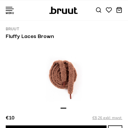
MENU
BRUUT
Fluffy Laces Brown
€10
€8,26 exkl. mwst.