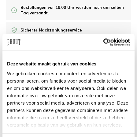
Bestellungen vor 19:00 Uhr werden noch am selben
Tag versandt.
Sicherer Nachzahlungsservice
/10 Feedback Company
Deze website maakt gebruik van cookies
Brauchen Sie Hilfe?
Wir helfen Ihnen gerne
We gebruiken cookies om content en advertenties te
weiter
personaliseren, om functies voor social media te bieden
en om ons websiteverkeer te analyseren. Ook delen we
info@bruut.nl
Live-Chat
Whatsapp
informatie over uw gebruik van onze site met onze
partners voor social media, adverteren en analyse. Deze
Über dieses Produkt
partners kunnen deze gegevens combineren met andere
informatie die u aan ze heeft verstrekt of die ze hebben
Versand und Rückgabe
verzameld op basis van uw gebruik van hun services.