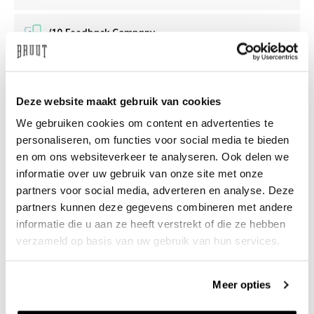
/10 Feedback Company
Brauchen Sie Hilfe?
Wir helfen Ihnen gerne
Deze website maakt gebruik van cookies
weiter
We gebruiken cookies om content en advertenties te
info@bruut.nl
Live-Chat
Whatsapp
personaliseren, om functies voor social media te bieden
en om ons websiteverkeer te analyseren. Ook delen we
Über dieses Produkt
informatie over uw gebruik van onze site met onze
partners voor social media, adverteren en analyse. Deze
Versand und Rückgabe
partners kunnen deze gegevens combineren met andere
informatie die u aan ze heeft verstrekt of die ze hebben
verzameld op basis van uw gebruik van hun services.
Verwandte Produkte
Meer opties