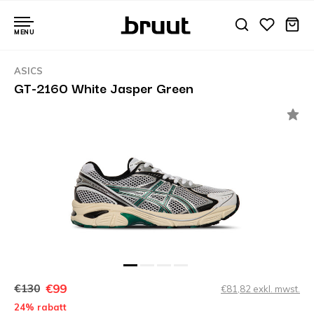
MENU
ASICS
GT-2160 White Jasper Green
€99
€130
€81,82 exkl. mwst.
24% rabatt