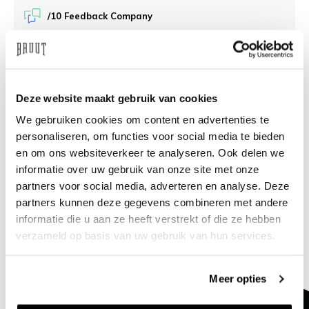
/10 Feedback Company
Brauchen Sie Hilfe?
Wir helfen Ihnen gerne
weiter
Deze website maakt gebruik van cookies
info@bruut.nl
Live-Chat
Whatsapp
We gebruiken cookies om content en advertenties te
personaliseren, om functies voor social media te bieden
en om ons websiteverkeer te analyseren. Ook delen we
Über dieses Produkt
informatie over uw gebruik van onze site met onze
Versand und Rückgabe
partners voor social media, adverteren en analyse. Deze
partners kunnen deze gegevens combineren met andere
informatie die u aan ze heeft verstrekt of die ze hebben
Verwandte Produkte
verzameld op basis van uw gebruik van hun services.
Meer opties