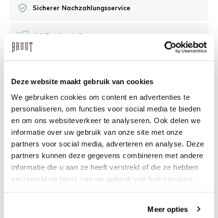
Sicherer Nachzahlungsservice
/10 Feedback Company
Brauchen Sie Hilfe?
Wir helfen Ihnen gerne
Deze website maakt gebruik van cookies
weiter
We gebruiken cookies om content en advertenties te
info@bruut.nl
Live-Chat
Whatsapp
personaliseren, om functies voor social media te bieden
en om ons websiteverkeer te analyseren. Ook delen we
informatie over uw gebruik van onze site met onze
Über dieses Produkt
partners voor social media, adverteren en analyse. Deze
Versand und Rückgabe
partners kunnen deze gegevens combineren met andere
informatie die u aan ze heeft verstrekt of die ze hebben
verzameld op basis van uw gebruik van hun services.
Verwandte Produkte
Meer opties