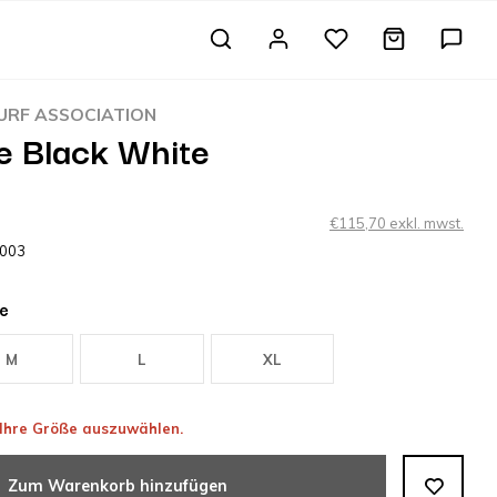
RF ASSOCIATION
e Black White
€115,70 exkl. mwst.
8003
e
M
L
XL
, Ihre Größe auszuwählen.
Zum Warenkorb hinzufügen