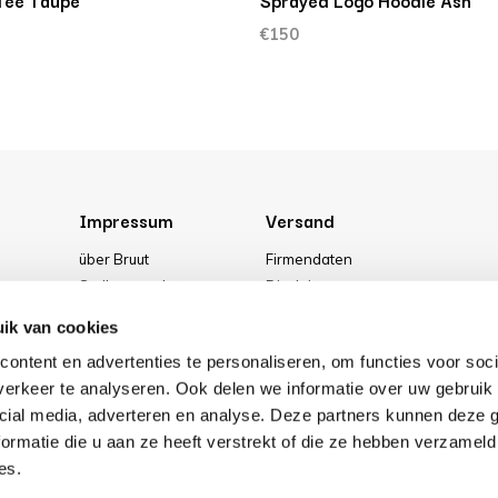
 Tee Taupe
Sprayed Logo Hoodie Ash
€150
Impressum
Versand
über Bruut
Firmendaten
Stellenangebote
Disclaimer
g
Media
Allgemeine Geschäftsbedingung
ik van cookies
Unser geschäft
Privacy Policy
ontent en advertenties te personaliseren, om functies voor soci
Cookies
erkeer te analyseren. Ook delen we informatie over uw gebruik 
cial media, adverteren en analyse. Deze partners kunnen deze
ormatie die u aan ze heeft verstrekt of die ze hebben verzameld
es.