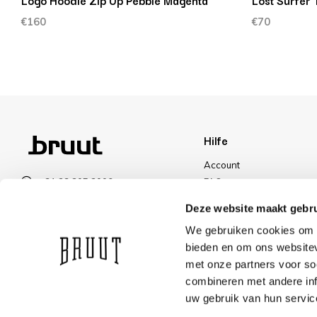
Logo Hoodie Zip Up Pebble Magenta
Lost Surfer
€160
€70
Hilfe
Account
+31 23 205 2006
FAQ
info@bruut.nl
Versand und Rücksendun
Deze website maakt gebru
Kontakt Formular
Zahlungsarten
We gebruiken cookies om c
Offen bis 18:00
Versand
bieden en om ons websitev
ÖFFNUNGSZEITEN ANZEIGEN
Rabatt
met onze partners voor so
combineren met andere inf
uw gebruik van hun servic