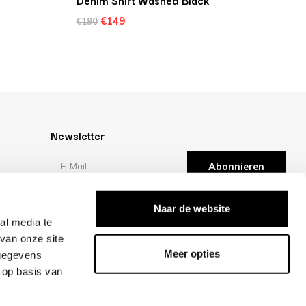
Denim Shirt Washed Black
€149
€190
Newsletter
Abonnieren
en
Bewertungen
Naar de website
al media te
van onze site
/10 -
klantbeoordelingen
Meer opties
 gegevens
 op basis van