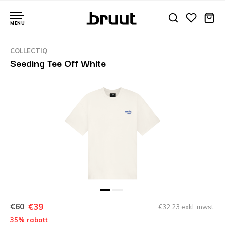
MENU
COLLECTIQ
Seeding Tee Off White
€39
€60
€32,23 exkl. mwst.
35% rabatt