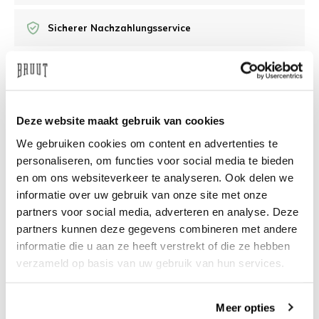
Sicherer Nachzahlungsservice
/10 Feedback Company
Deze website maakt gebruik van cookies
Brauchen Sie Hilfe?
Wir helfen Ihnen gerne
We gebruiken cookies om content en advertenties te
weiter
personaliseren, om functies voor social media te bieden
info@bruut.nl
Live-Chat
Whatsapp
en om ons websiteverkeer te analyseren. Ook delen we
informatie over uw gebruik van onze site met onze
Über dieses Produkt
partners voor social media, adverteren en analyse. Deze
partners kunnen deze gegevens combineren met andere
Versand und Rückgabe
informatie die u aan ze heeft verstrekt of die ze hebben
verzameld op basis van uw gebruik van hun services.
Verwandte Produkte
Meer opties