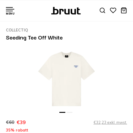
MENU
COLLECTIQ
Seeding Tee Off White
€39
€60
€32,23 exkl. mwst.
35% rabatt