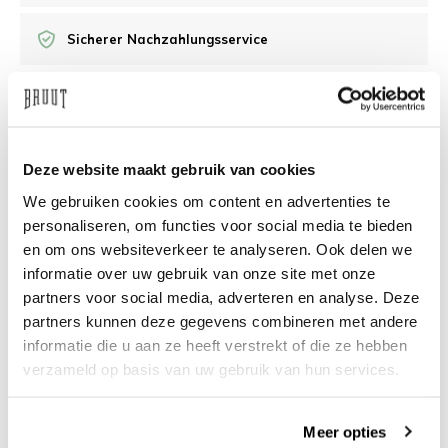
Sicherer Nachzahlungsservice
/10 Feedback Company
Deze website maakt gebruik van cookies
Brauchen Sie Hilfe?
Wir helfen Ihnen gerne
We gebruiken cookies om content en advertenties te
weiter
personaliseren, om functies voor social media te bieden
info@bruut.nl
Live-Chat
Whatsapp
en om ons websiteverkeer te analyseren. Ook delen we
informatie over uw gebruik van onze site met onze
Über dieses Produkt
partners voor social media, adverteren en analyse. Deze
partners kunnen deze gegevens combineren met andere
Versand und Rückgabe
informatie die u aan ze heeft verstrekt of die ze hebben
verzameld op basis van uw gebruik van hun services.
Verwandte Produkte
Meer opties