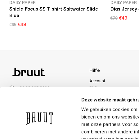
DAILY PAPER
DAILY PAPER
Shield Focus SS T-shirt Saltwater Slide
Dias Jersey 
Blue
€49
€70
€49
€65
Hilfe
Account
+31 23 205 2006
FAQ
info@bruut.nl
Versand und Rücksendun
Deze website maakt gebru
Kontakt Formular
Zahlungsarten
We gebruiken cookies om c
Offen bis 18:30
Versand
bieden en om ons websitev
ÖFFNUNGSZEITEN ANZEIGEN
Rabatt
met onze partners voor so
combineren met andere inf