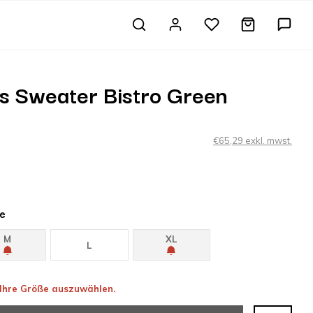
us Sweater Bistro Green
€65,29 exkl. mwst.
e
M
XL
L
, Ihre Größe auszuwählen.