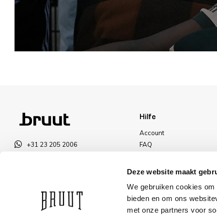
Hilfe
Account
+31 23 205 2006
FAQ
info@bruut.nl
Versand und Rücksendun
Kontakt Formular
Zahlungsarten
Deze website maakt gebru
Offen bis 18:00
Versand
We gebruiken cookies om c
ÖFFNUNGSZEITEN ANZEIGEN
Rabatt
bieden en om ons websitev
met onze partners voor so