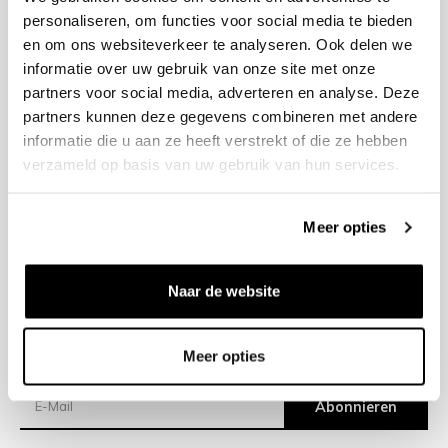
personaliseren, om functies voor social media te bieden
en om ons websiteverkeer te analyseren. Ook delen we
+31 23 205 2006
informatie over uw gebruik van onze site met onze
info@bruut.nl
partners voor social media, adverteren en analyse. Deze
Kontakt Formular
partners kunnen deze gegevens combineren met andere
Öffnen 11:00 - 21:00
informatie die u aan ze heeft verstrekt of die ze hebben
ÖFFNUNGSZEITEN ANZEIGEN
verzameld op basis van uw gebruik van hun services.
Meer opties
Hilfe
Impressum
Naar de website
Versand
Meer opties
Newsletter
Abonnieren