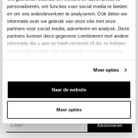
personaliseren, om functies voor social media te bieden
en om ons websiteverkeer te analyseren. Ook delen we
+31 23 205 2006
informatie over uw gebruik van onze site met onze
info@bruut.nl
partners voor social media, adverteren en analyse. Deze
Kontakt Formular
partners kunnen deze gegevens combineren met andere
Öffnen 11:00 - 18:00
informatie die u aan ze heeft verstrekt of die ze hebben
ÖFFNUNGSZEITEN ANZEIGEN
verzameld op basis van uw gebruik van hun services.
Meer opties
Hilfe
Impressum
Naar de website
Versand
Meer opties
Newsletter
Abonnieren