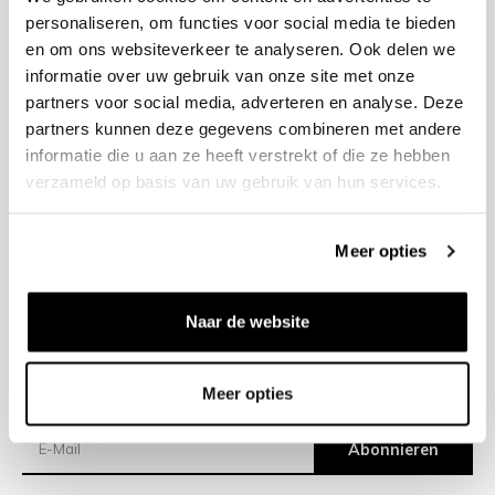
personaliseren, om functies voor social media te bieden
en om ons websiteverkeer te analyseren. Ook delen we
+31 23 205 2006
informatie over uw gebruik van onze site met onze
info@bruut.nl
partners voor social media, adverteren en analyse. Deze
Kontakt Formular
partners kunnen deze gegevens combineren met andere
Öffnen 11:00 - 21:00
informatie die u aan ze heeft verstrekt of die ze hebben
ÖFFNUNGSZEITEN ANZEIGEN
verzameld op basis van uw gebruik van hun services.
Meer opties
Hilfe
Impressum
Naar de website
Versand
Meer opties
Newsletter
Abonnieren