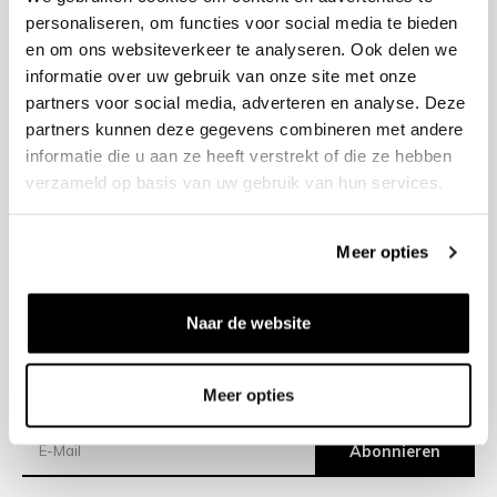
personaliseren, om functies voor social media te bieden
en om ons websiteverkeer te analyseren. Ook delen we
+31 23 205 2006
informatie over uw gebruik van onze site met onze
info@bruut.nl
partners voor social media, adverteren en analyse. Deze
Kontakt Formular
partners kunnen deze gegevens combineren met andere
Offen bis 18:30
informatie die u aan ze heeft verstrekt of die ze hebben
ÖFFNUNGSZEITEN ANZEIGEN
verzameld op basis van uw gebruik van hun services.
Meer opties
Hilfe
Impressum
Naar de website
Versand
Meer opties
Newsletter
Abonnieren