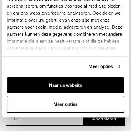
personaliseren, om functies voor social media te bieden
en om ons websiteverkeer te analyseren. Ook delen we
+31 23 205 2006
informatie over uw gebruik van onze site met onze
info@bruut.nl
partners voor social media, adverteren en analyse. Deze
Kontakt Formular
partners kunnen deze gegevens combineren met andere
Offen bis 18:00
informatie die u aan ze heeft verstrekt of die ze hebben
ÖFFNUNGSZEITEN ANZEIGEN
verzameld op basis van uw gebruik van hun services.
Meer opties
Hilfe
Impressum
Naar de website
Versand
Meer opties
Newsletter
Abonnieren