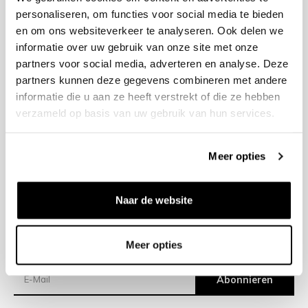
personaliseren, om functies voor social media te bieden
en om ons websiteverkeer te analyseren. Ook delen we
+31 23 205 2006
informatie over uw gebruik van onze site met onze
info@bruut.nl
partners voor social media, adverteren en analyse. Deze
Kontakt Formular
partners kunnen deze gegevens combineren met andere
Offen bis 18:30
informatie die u aan ze heeft verstrekt of die ze hebben
ÖFFNUNGSZEITEN ANZEIGEN
verzameld op basis van uw gebruik van hun services.
Meer opties
Hilfe
Impressum
Naar de website
Versand
Meer opties
Newsletter
Abonnieren