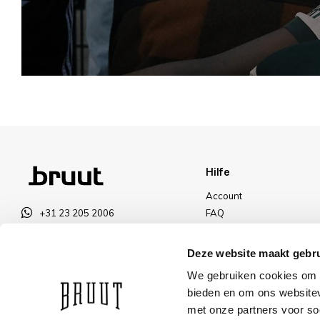
Hilfe
Account
+31 23 205 2006
FAQ
info@bruut.nl
Versand und Rücksendun
Kontakt Formular
Zahlungsarten
Deze website maakt gebru
Offen bis 18:00
Versand
We gebruiken cookies om c
ÖFFNUNGSZEITEN ANZEIGEN
Rabatt
bieden en om ons websitev
met onze partners voor so