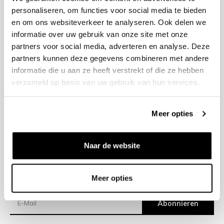
personaliseren, om functies voor social media te bieden
en om ons websiteverkeer te analyseren. Ook delen we
+31 23 205 2006
informatie over uw gebruik van onze site met onze
info@bruut.nl
partners voor social media, adverteren en analyse. Deze
Kontakt Formular
partners kunnen deze gegevens combineren met andere
Öffnen 11:00 - 21:00
informatie die u aan ze heeft verstrekt of die ze hebben
ÖFFNUNGSZEITEN ANZEIGEN
verzameld op basis van uw gebruik van hun services.
Meer opties
Hilfe
Impressum
Naar de website
Versand
Meer opties
Newsletter
Abonnieren