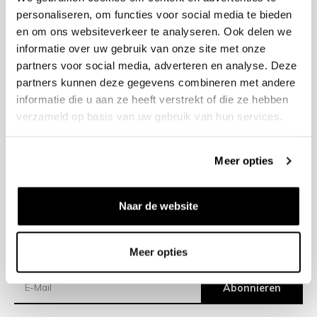
personaliseren, om functies voor social media te bieden
en om ons websiteverkeer te analyseren. Ook delen we
+31 23 205 2006
informatie over uw gebruik van onze site met onze
info@bruut.nl
partners voor social media, adverteren en analyse. Deze
Kontakt Formular
partners kunnen deze gegevens combineren met andere
Öffnen 12:00 - 18:00
informatie die u aan ze heeft verstrekt of die ze hebben
ÖFFNUNGSZEITEN ANZEIGEN
verzameld op basis van uw gebruik van hun services.
Meer opties
Hilfe
Impressum
Naar de website
Versand
Meer opties
Newsletter
Abonnieren