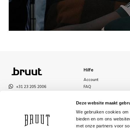
Hilfe
Account
+31 23 205 2006
FAQ
info@bruut.nl
Versand und Rücksendun
Kontakt Formular
Zahlungsarten
Deze website maakt gebru
Öffnen 11:00 - 18:00
Versand
We gebruiken cookies om c
ÖFFNUNGSZEITEN ANZEIGEN
Rabatt
bieden en om ons websitev
met onze partners voor so