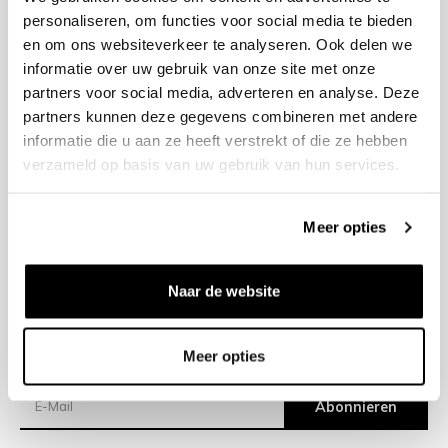
personaliseren, om functies voor social media te bieden
en om ons websiteverkeer te analyseren. Ook delen we
+31 23 205 2006
informatie over uw gebruik van onze site met onze
info@bruut.nl
partners voor social media, adverteren en analyse. Deze
Kontakt Formular
partners kunnen deze gegevens combineren met andere
Öffnen 11:00 - 18:30
informatie die u aan ze heeft verstrekt of die ze hebben
ÖFFNUNGSZEITEN ANZEIGEN
verzameld op basis van uw gebruik van hun services.
Meer opties
Hilfe
Impressum
Naar de website
Versand
Meer opties
Newsletter
Abonnieren