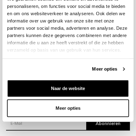
personaliseren, om functies voor social media te bieden
en om ons websiteverkeer te analyseren. Ook delen we
+31 23 205 2006
informatie over uw gebruik van onze site met onze
info@bruut.nl
partners voor social media, adverteren en analyse. Deze
Kontakt Formular
partners kunnen deze gegevens combineren met andere
Offen bis 18:00
informatie die u aan ze heeft verstrekt of die ze hebben
ÖFFNUNGSZEITEN ANZEIGEN
verzameld op basis van uw gebruik van hun services.
Meer opties
Hilfe
Impressum
Naar de website
Versand
Meer opties
Newsletter
Abonnieren