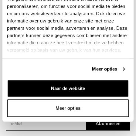
personaliseren, om functies voor social media te bieden
en om ons websiteverkeer te analyseren. Ook delen we
+31 23 205 2006
informatie over uw gebruik van onze site met onze
info@bruut.nl
partners voor social media, adverteren en analyse. Deze
Kontakt Formular
partners kunnen deze gegevens combineren met andere
Öffnen 11:00 - 21:00
informatie die u aan ze heeft verstrekt of die ze hebben
ÖFFNUNGSZEITEN ANZEIGEN
verzameld op basis van uw gebruik van hun services.
Meer opties
Hilfe
Impressum
Naar de website
Versand
Meer opties
Newsletter
Abonnieren