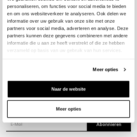
personaliseren, om functies voor social media te bieden
en om ons websiteverkeer te analyseren. Ook delen we
+31 23 205 2006
informatie over uw gebruik van onze site met onze
info@bruut.nl
partners voor social media, adverteren en analyse. Deze
Kontakt Formular
partners kunnen deze gegevens combineren met andere
Öffnen 11:00 - 21:00
informatie die u aan ze heeft verstrekt of die ze hebben
ÖFFNUNGSZEITEN ANZEIGEN
verzameld op basis van uw gebruik van hun services.
Meer opties
Hilfe
Impressum
Naar de website
Versand
Meer opties
Newsletter
Abonnieren