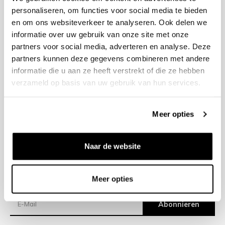
personaliseren, om functies voor social media te bieden
en om ons websiteverkeer te analyseren. Ook delen we
+31 23 205 2006
informatie over uw gebruik van onze site met onze
info@bruut.nl
partners voor social media, adverteren en analyse. Deze
Kontakt Formular
partners kunnen deze gegevens combineren met andere
Öffnen 11:00 - 18:00
informatie die u aan ze heeft verstrekt of die ze hebben
ÖFFNUNGSZEITEN ANZEIGEN
verzameld op basis van uw gebruik van hun services.
Meer opties
Hilfe
Impressum
Naar de website
Versand
Meer opties
Newsletter
Abonnieren