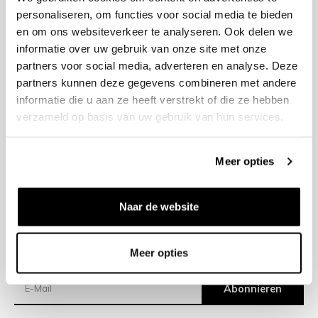
personaliseren, om functies voor social media te bieden
en om ons websiteverkeer te analyseren. Ook delen we
+31 23 205 2006
informatie over uw gebruik van onze site met onze
info@bruut.nl
partners voor social media, adverteren en analyse. Deze
Kontakt Formular
partners kunnen deze gegevens combineren met andere
Öffnen 11:00 - 18:30
informatie die u aan ze heeft verstrekt of die ze hebben
ÖFFNUNGSZEITEN ANZEIGEN
verzameld op basis van uw gebruik van hun services.
Meer opties
Hilfe
Impressum
Naar de website
Versand
Meer opties
Newsletter
Abonnieren