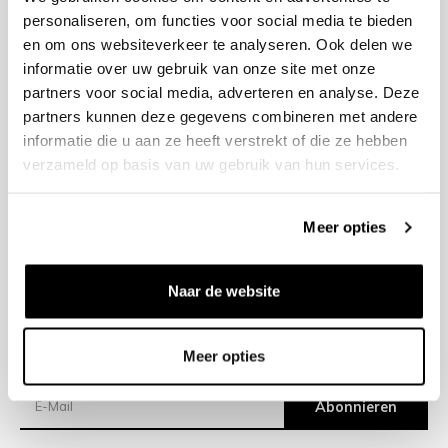
personaliseren, om functies voor social media te bieden
en om ons websiteverkeer te analyseren. Ook delen we
+31 23 205 2006
informatie over uw gebruik van onze site met onze
info@bruut.nl
partners voor social media, adverteren en analyse. Deze
Kontakt Formular
partners kunnen deze gegevens combineren met andere
Öffnen 11:00 - 18:30
informatie die u aan ze heeft verstrekt of die ze hebben
ÖFFNUNGSZEITEN ANZEIGEN
verzameld op basis van uw gebruik van hun services.
Meer opties
Hilfe
Impressum
Naar de website
Versand
Meer opties
Newsletter
Abonnieren