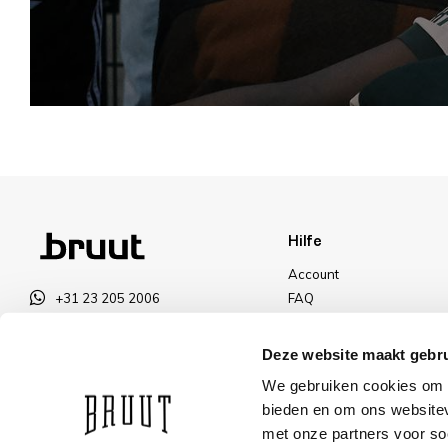
Hilfe
Account
+31 23 205 2006
FAQ
info@bruut.nl
Versand und Rücksendun
Kontakt Formular
Zahlungsarten
Deze website maakt gebru
Öffnen 11:00 - 18:30
Versand
We gebruiken cookies om c
ÖFFNUNGSZEITEN ANZEIGEN
Rabatt
bieden en om ons websitev
met onze partners voor so