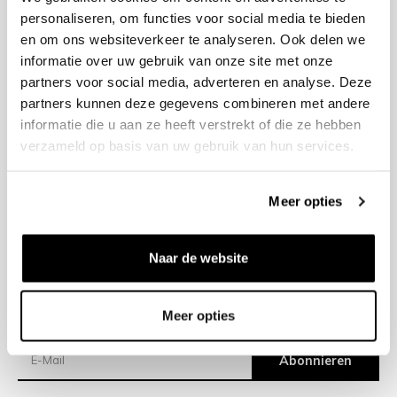
personaliseren, om functies voor social media te bieden
en om ons websiteverkeer te analyseren. Ook delen we
+31 23 205 2006
informatie over uw gebruik van onze site met onze
info@bruut.nl
partners voor social media, adverteren en analyse. Deze
Kontakt Formular
partners kunnen deze gegevens combineren met andere
Öffnen 11:00 - 18:00
informatie die u aan ze heeft verstrekt of die ze hebben
ÖFFNUNGSZEITEN ANZEIGEN
verzameld op basis van uw gebruik van hun services.
Meer opties
Hilfe
Impressum
Naar de website
Versand
Meer opties
Newsletter
Abonnieren