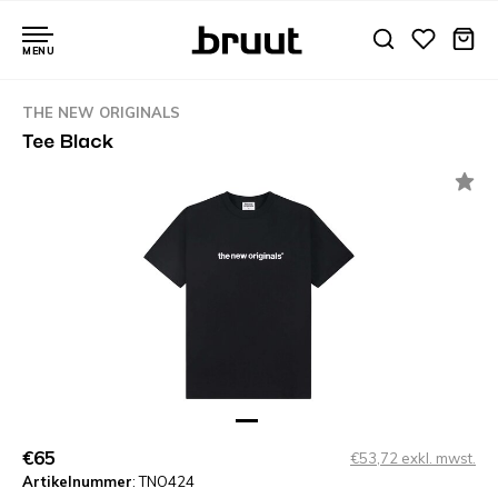
MENU
THE NEW ORIGINALS
Tee Black
€65
€53,72 exkl. mwst.
Artikelnummer
: TNO424