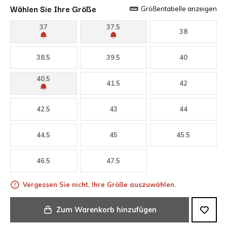
Wählen Sie Ihre Größe
Größentabelle anzeigen
37
37.5
38
38.5
39.5
40
40.5
41.5
42
42.5
43
44
44.5
45
45.5
46.5
47.5
Vergessen Sie nicht, Ihre Größe auszuwählen.
Zum Warenkorb hinzufügen