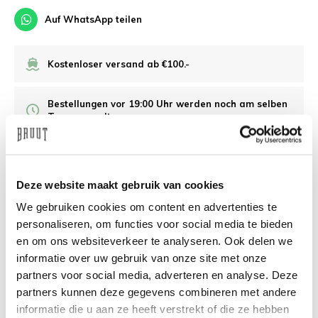
Auf WhatsApp teilen
Kostenloser versand ab €100.-
Bestellungen vor 19:00 Uhr werden noch am selben
Tag versandt.
Sicherer Nachzahlungsservice
Deze website maakt gebruik van cookies
/10 Feedback Company
We gebruiken cookies om content en advertenties te
personaliseren, om functies voor social media te bieden
en om ons websiteverkeer te analyseren. Ook delen we
Brauchen Sie Hilfe?
Wir helfen Ihnen gerne
informatie over uw gebruik van onze site met onze
weiter
partners voor social media, adverteren en analyse. Deze
partners kunnen deze gegevens combineren met andere
info@bruut.nl
Live-Chat
Whatsapp
informatie die u aan ze heeft verstrekt of die ze hebben