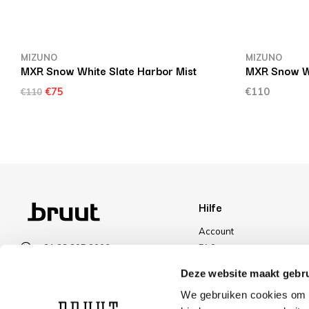
MIZUNO
MIZUNO
MXR Snow White Slate Harbor Mist
MXR Snow Wh
€75
€110
€110
Hilfe
Account
+31 23 205 2006
FAQ
info@bruut.nl
Versand und Rücksendun
Deze website maakt gebru
Kontakt Formular
Zahlungsarten
We gebruiken cookies om c
Öffnen 11:00 - 18:00
Versand