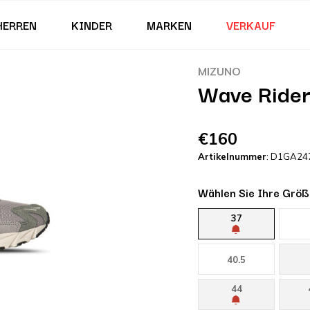
HERREN
KINDER
MARKEN
VERKAUF
MIZUNO
Wave Rider
€160
Artikelnummer
: D1GA24
Wählen Sie Ihre Größ
37
40.5
44