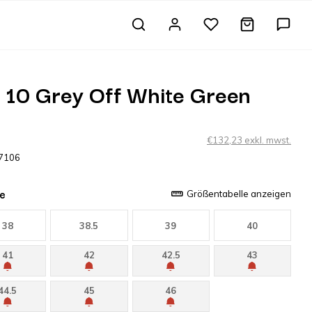
 10 Grey Off White Green
€132,23 exkl. mwst.
7106
e
Größentabelle anzeigen
38
38.5
39
40
41
42
42.5
43
44.5
45
46