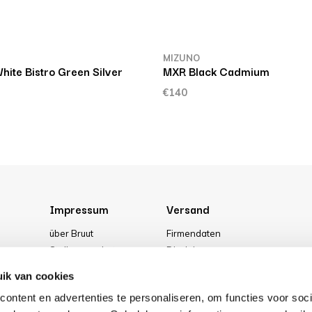
MIZUNO
ite Bistro Green Silver
MXR Black Cadmium
€140
Impressum
Versand
über Bruut
Firmendaten
Stellenangebote
Disclaimer
g
Media
Allgemeine Geschäftsbedingung
ik van cookies
Unser geschäft
Privacy Policy
ontent en advertenties te personaliseren, om functies voor soci
Cookies