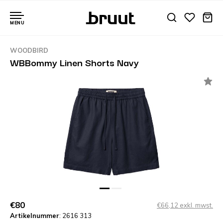
MENU
WOODBIRD
WBBommy Linen Shorts Navy
€80
€66,12 exkl. mwst.
Artikelnummer
: 2616 313