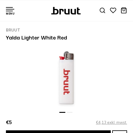
MENU
BRUUT
Yalda Lighter White Red
€5
€4,13 exkl. mwst.