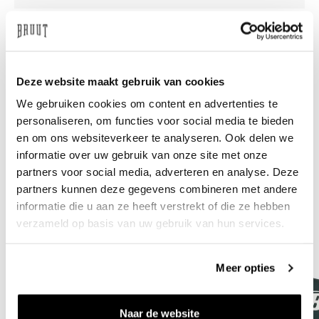
Brauchen Sie Hilfe?
Wir helfen Ihnen gerne
weiter
Deze website maakt gebruik van cookies
info@bruut.nl
Live-Chat
Whatsapp
We gebruiken cookies om content en advertenties te
personaliseren, om functies voor social media te bieden
Über dieses Produkt
en om ons websiteverkeer te analyseren. Ook delen we
informatie over uw gebruik van onze site met onze
Versand und Rückgabe
partners voor social media, adverteren en analyse. Deze
partners kunnen deze gegevens combineren met andere
Verwandte Produkte
informatie die u aan ze heeft verstrekt of die ze hebben
verzameld op basis van uw gebruik van hun services.
Meer opties
Naar de website