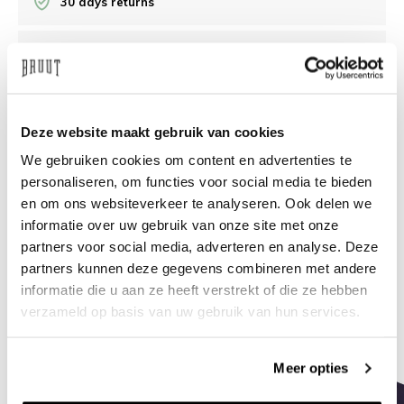
30 days returns
/10 on Feedback Company
Need help?
We're glad to help
Deze website maakt gebruik van cookies
We gebruiken cookies om content en advertenties te
info@bruut.nl
Live chat
Whatsapp
personaliseren, om functies voor social media te bieden
en om ons websiteverkeer te analyseren. Ook delen we
About this product
informatie over uw gebruik van onze site met onze
Shipment and returns
partners voor social media, adverteren en analyse. Deze
partners kunnen deze gegevens combineren met andere
informatie die u aan ze heeft verstrekt of die ze hebben
Related products
verzameld op basis van uw gebruik van hun services.
Meer opties