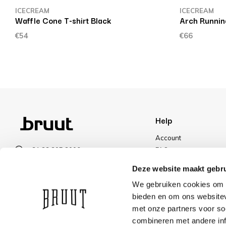
ICECREAM
ICECREAM
Waffle Cone T-shirt Black
Arch Running
€54
€66
Help
Account
+31 23 205 2006
FAQ
info@bruut.nl
Shipping & Returns
Deze website maakt gebru
Contact form
Payment Methods
We gebruiken cookies om c
Open 11:00 - 18:30
Shipping
bieden en om ons websitev
VIEW OPENING HOURS
Discount
met onze partners voor so
combineren met andere inf