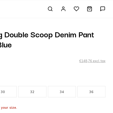
g Double Scoop Denim Pant
lue
€148,76 excl. tax
30
32
34
36
 your size.