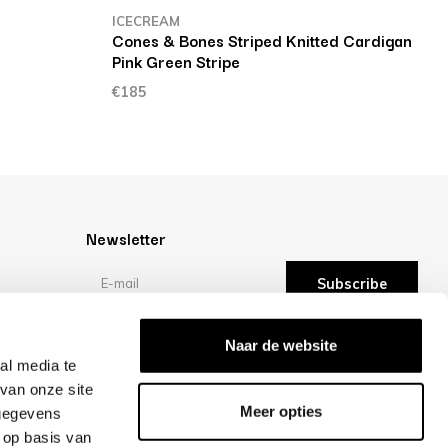
ICECREAM
Cones & Bones Striped Knitted Cardigan
Pink Green Stripe
€185
Newsletter
Subscribe
Reviews
Naar de website
al media te
van onze site
/10 -
reviews
Meer opties
 gegevens
 op basis van