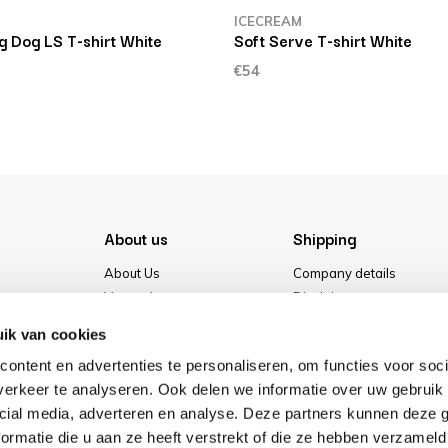
ICECREAM
 Dog LS T-shirt White
Soft Serve T-shirt White
€54
About us
Shipping
About Us
Company details
Vacancies
Disclaimer
Media
Terms & conditions
ik van cookies
Our store
Privacy Policy
ontent en advertenties te personaliseren, om functies voor soci
Cookies
erkeer te analyseren. Ook delen we informatie over uw gebruik 
cial media, adverteren en analyse. Deze partners kunnen deze
ormatie die u aan ze heeft verstrekt of die ze hebben verzameld