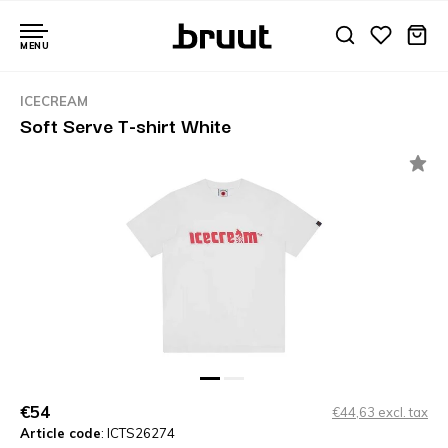
MENU
ICECREAM
Soft Serve T-shirt White
€54
€44,63 excl. tax
Article code
: ICTS26274