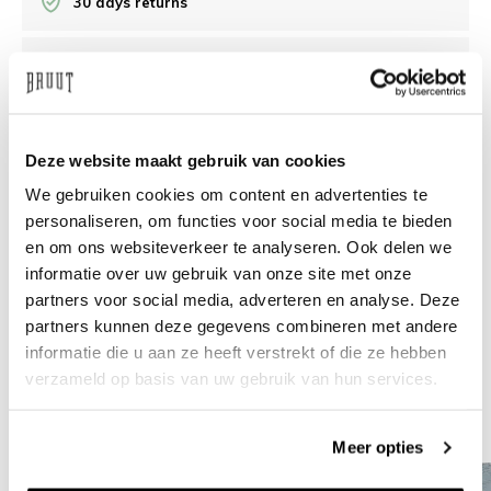
30 days returns
/10 on Feedback Company
Need help?
We're glad to help
Deze website maakt gebruik van cookies
We gebruiken cookies om content en advertenties te
info@bruut.nl
Live chat
Whatsapp
personaliseren, om functies voor social media te bieden
en om ons websiteverkeer te analyseren. Ook delen we
About this product
informatie over uw gebruik van onze site met onze
Shipment and returns
partners voor social media, adverteren en analyse. Deze
partners kunnen deze gegevens combineren met andere
informatie die u aan ze heeft verstrekt of die ze hebben
Related products
verzameld op basis van uw gebruik van hun services.
Meer opties