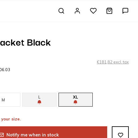
Jacket Black
€181,82 excl. tax
.06.03
L
XL
M
 your size.
Notify me when in stock