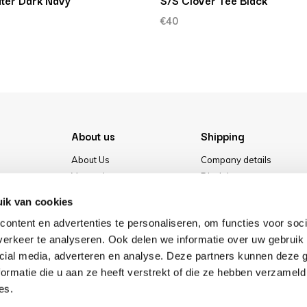
ter Dark Navy
S/S Clover Tee Black
€40
About us
Shipping
About Us
Company details
Vacancies
Disclaimer
Media
Terms & conditions
ik van cookies
Our store
Privacy Policy
ontent en advertenties te personaliseren, om functies voor soci
Cookies
erkeer te analyseren. Ook delen we informatie over uw gebruik 
cial media, adverteren en analyse. Deze partners kunnen deze
ormatie die u aan ze heeft verstrekt of die ze hebben verzameld
es.