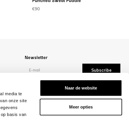
Punched Sweat Puddle
H
€90
€
Newsletter
Subscribe
Reviews
Naar de website
al media te
van onze site
/10 -
reviews
Meer opties
 gegevens
 op basis van