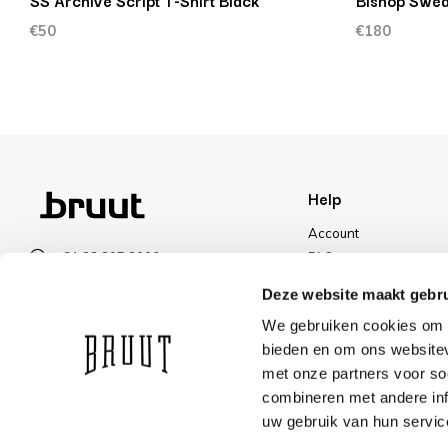
SS Archive Script T-Shirt Black
Bishop Swea
€50
€180
Help
Account
+31 23 205 2006
FAQ
info@bruut.nl
Shipping & Returns
Deze website maakt gebru
Contact form
Payment Methods
We gebruiken cookies om c
Open till 18:00
Shipping
bieden en om ons websitev
VIEW OPENING HOURS
Discount
met onze partners voor so
combineren met andere inf
uw gebruik van hun servic