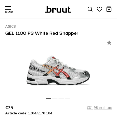
MENU
ASICS
GEL 1130 PS White Red Snapper
€75
€61,98 excl. tax
Article code
: 1204A170 104