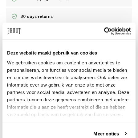
30 days returns
/10 on Feedback Company
Deze website maakt gebruik van cookies
Need help?
We're glad to help
We gebruiken cookies om content en advertenties te
personaliseren, om functies voor social media te bieden
info@bruut.nl
Live chat
Whatsapp
en om ons websiteverkeer te analyseren. Ook delen we
informatie over uw gebruik van onze site met onze
About this product
partners voor social media, adverteren en analyse. Deze
Shipment and returns
partners kunnen deze gegevens combineren met andere
informatie die u aan ze heeft verstrekt of die ze hebben
verzameld op basis van uw gebruik van hun services.
Related products
Meer opties