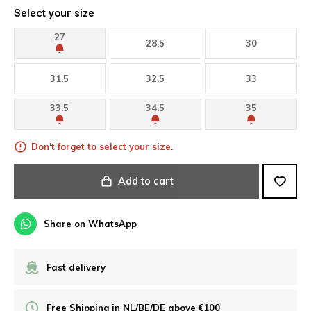
Select your size
27
28.5
30
31.5
32.5
33
33.5
34.5
35
Don't forget to select your size.
Add to cart
Share on WhatsApp
Fast delivery
Free Shipping in NL/BE/DE above €100