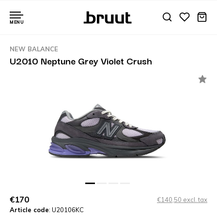
MENU
NEW BALANCE
U2010 Neptune Grey Violet Crush
€170
€140,50 excl. tax
Article code
: U20106KC