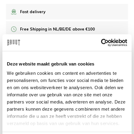
Fast delivery
Free Shipping in NL/BE/DE above €100
30 days returns
Deze website maakt gebruik van cookies
/10 on Feedback Company
We gebruiken cookies om content en advertenties te
personaliseren, om functies voor social media te bieden
Need help?
We're glad to help
en om ons websiteverkeer te analyseren. Ook delen we
informatie over uw gebruik van onze site met onze
info@bruut.nl
Live chat
Whatsapp
partners voor social media, adverteren en analyse. Deze
partners kunnen deze gegevens combineren met andere
About this product
informatie die u aan ze heeft verstrekt of die ze hebben
verzameld op basis van uw gebruik van hun services.
Shipment and returns