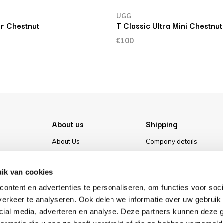
UGG
er Chestnut
T Classic Ultra Mini Chestnut
€100
About us
Shipping
About Us
Company details
Vacancies
Disclaimer
Media
Terms & conditions
ik van cookies
Our store
Privacy Policy
ontent en advertenties te personaliseren, om functies voor soci
Cookies
erkeer te analyseren. Ook delen we informatie over uw gebruik 
cial media, adverteren en analyse. Deze partners kunnen deze