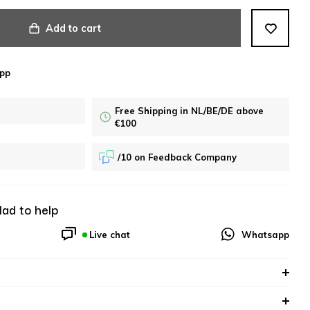
Add to cart
pp
Free Shipping in NL/BE/DE above
€100
/10 on Feedback Company
lad to help
Live chat
Whatsapp