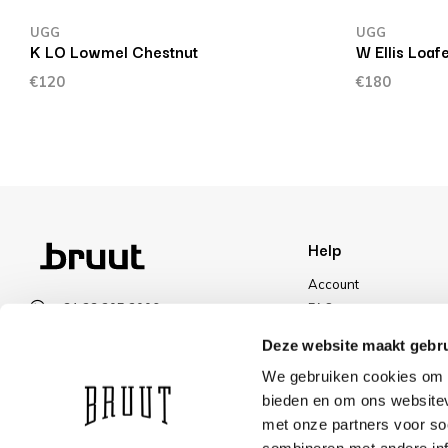
UGG
UGG
K LO Lowmel Chestnut
W Ellis Loaf
€120
€180
Help
Account
+31 23 205 2006
FAQ
info@bruut.nl
Shipping & Returns
Deze website maakt gebru
Contact form
Payment Methods
We gebruiken cookies om c
Open till 21:00
Shipping
bieden en om ons websitev
VIEW OPENING HOURS
Discount
met onze partners voor so