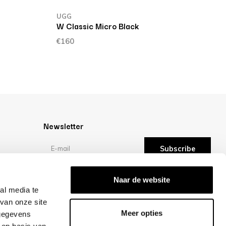
UGG
U
W Classic Micro Black
W
€160
€
Newsletter
Subscribe
Reviews
Naar de website
al media te
van onze site
/10 -
reviews
Meer opties
 gegevens