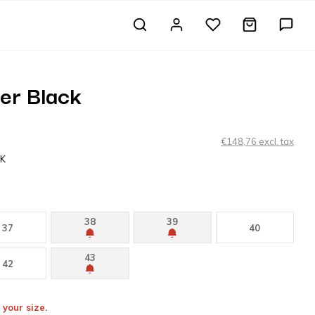
fer Black
€148,76 excl. tax
LK
38
39
37
40
43
42
 your size.