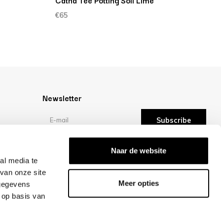
Catna Tee Potting Soil Lime
€65
Newsletter
Subscribe
Reviews
Naar de website
al media te
van onze site
/10 -
reviews
Meer opties
 gegevens
 op basis van