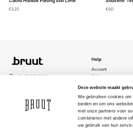
Catna Hoodie Potting Soil Lime
Souvenir Te
€125
€60
Help
Account
+31 23 205 2006
FAQ
info@bruut.nl
Shipping & Returns
Deze website maakt gebru
Contact form
Payment Methods
We gebruiken cookies om c
Open 12:00 - 18:00
Shipping
bieden en om ons websitev
VIEW OPENING HOURS
Discount
met onze partners voor so
combineren met andere inf
uw gebruik van hun servic