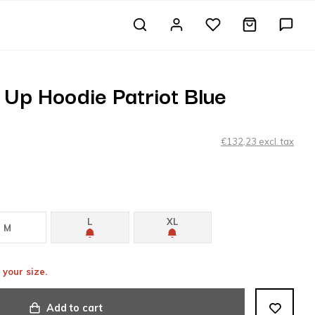
S
 Up Hoodie Patriot Blue
€132,23 excl. tax
L
XL
M
 your size.
Add to cart