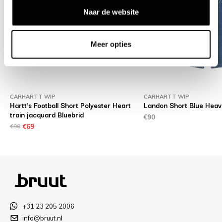
Naar de website
Meer opties
CARHARTT WIP
CARHARTT WIP
Hartt's Football Short Polyester Heart
Landon Short Blue Hea
train jacquard Bluebrid
€90
€90
€69
+31 23 205 2006
info@bruut.nl