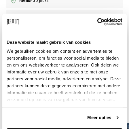
Retour 30 jours
/10 Feedback Company
Besoin d’aide?
Nous sommes là pour vous aider
Deze website maakt gebruik van cookies
We gebruiken cookies om content en advertenties te
info@bruut.nl
Chat
Whatsapp
personaliseren, om functies voor social media te bieden
en om ons websiteverkeer te analyseren. Ook delen we
À propos de ce produit
informatie over uw gebruik van onze site met onze
Livraison et retours
partners voor social media, adverteren en analyse. Deze
partners kunnen deze gegevens combineren met andere
informatie die u aan ze heeft verstrekt of die ze hebben
Produits similaires
verzameld op basis van uw gebruik van hun services.
Meer opties