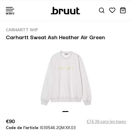
MENU
CARHARTT WIP
Carhartt Sweat Ash Heather Air Green
€90
€74,38 sans les taxes
Code de l'article
: I030546.2QM.XX.03