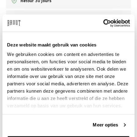
Retour 30 jours
/10 Feedback Company
Besoin d’aide?
Nous sommes là pour vous aider
Deze website maakt gebruik van cookies
We gebruiken cookies om content en advertenties te
info@bruut.nl
Chat
Whatsapp
personaliseren, om functies voor social media te bieden
en om ons websiteverkeer te analyseren. Ook delen we
À propos de ce produit
informatie over uw gebruik van onze site met onze
Livraison et retours
partners voor social media, adverteren en analyse. Deze
partners kunnen deze gegevens combineren met andere
informatie die u aan ze heeft verstrekt of die ze hebben
Produits similaires
verzameld op basis van uw gebruik van hun services.
Meer opties