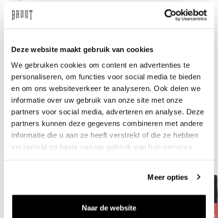
Besoin d’aide?
Nous sommes là pour vous aider
Deze website maakt gebruik van cookies
info@bruut.nl
Chat
Whatsapp
We gebruiken cookies om content en advertenties te
personaliseren, om functies voor social media te bieden
À propos de ce produit
en om ons websiteverkeer te analyseren. Ook delen we
Livraison et retours
informatie over uw gebruik van onze site met onze
partners voor social media, adverteren en analyse. Deze
partners kunnen deze gegevens combineren met andere
Produits similaires
informatie die u aan ze heeft verstrekt of die ze hebben
verzameld op basis van uw gebruik van hun services.
Meer opties
Naar de website