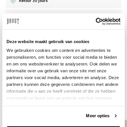
Retour 30 jours
/10 Feedback Company
Besoin d’aide?
Nous sommes là pour vous aider
Deze website maakt gebruik van cookies
We gebruiken cookies om content en advertenties te
info@bruut.nl
Chat
Whatsapp
personaliseren, om functies voor social media te bieden
en om ons websiteverkeer te analyseren. Ook delen we
À propos de ce produit
informatie over uw gebruik van onze site met onze
Livraison et retours
partners voor social media, adverteren en analyse. Deze
partners kunnen deze gegevens combineren met andere
informatie die u aan ze heeft verstrekt of die ze hebben
Produits similaires
verzameld op basis van uw gebruik van hun services.
Meer opties