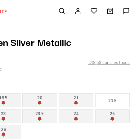
NTE
 Silver Metallic
€49,59 sans les taxes
F
18.5
20
21
21.5
23
23.5
24
25
26