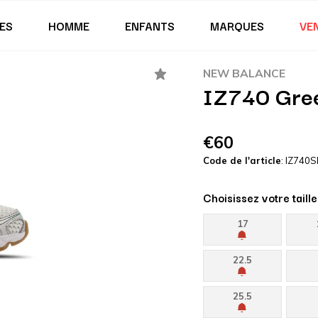
ES
HOMME
ENFANTS
MARQUES
VE
NEW BALANCE
IZ740 Green
€60
Code de l'article
: IZ740S
Choisissez votre taille
17
22.5
25.5