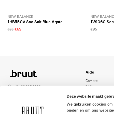
NEW BALANCE
NEW BALANC
IHB550V Sea Salt Blue Agate
IV9060 Sea 
€69
€95
€80
Aide
Compte
+31 23 205 2006
FAQ
info@bruut.nl
Livraisons et reto
Deze website maakt gebru
Formulaire de contact
Méthode de paie
We gebruiken cookies om c
Ouvert 11:00 - 21:00
Livraisons
bieden en om ons websitev
VOIR LES HORAIRES D’OUVERTURE
Réduction