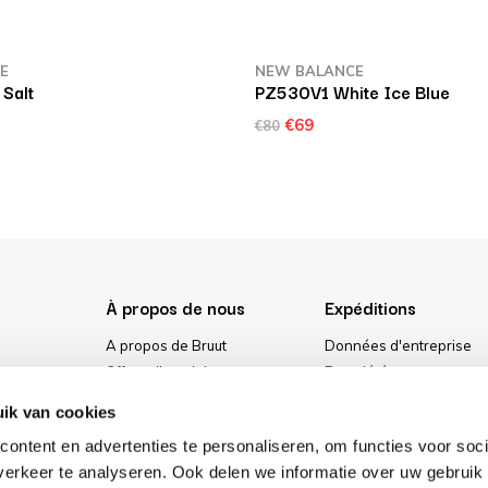
E
NEW BALANCE
Salt
PZ530V1 White Ice Blue
€69
€80
À propos de nous
Expéditions
A propos de Bruut
Données d'entreprise
Offres d'emploi
Propriété
urs
Media
Conditions générales
ik van cookies
ment
Notre magasin
Politique de confidential
ontent en advertenties te personaliseren, om functies voor soci
Cookies
erkeer te analyseren. Ook delen we informatie over uw gebruik 