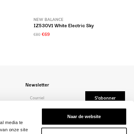
NEW BALANCE
IZ530V1 White Electric Sky
€69
€80
Newsletter
S'abonner
Évaluations
Naar de website
ité
al media te
van onze site
/10 -
évaluations